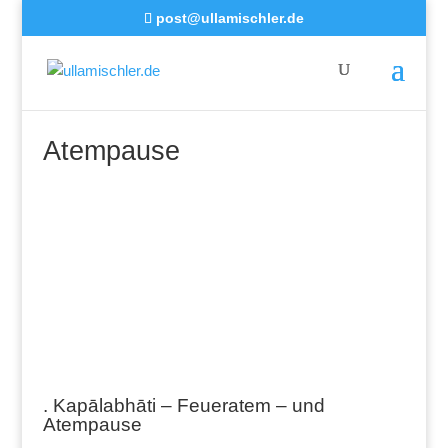
post@ullamischler.de
Atempause
. Kapālabhāti – Feueratem – und
Atempause